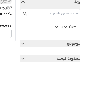
برند
ترازوی 
s-2240
00,000
سوئیس پلاس
موجودی
محدوده قیمت