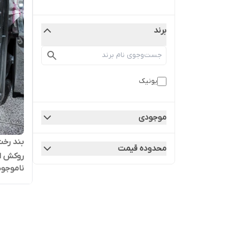
برند
یونیک
موجودی
بند رخت 
محدوده قیمت
روکش ا
ناموجود