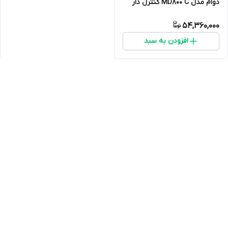
دوام مدل MD800 C کنترل دار
گرید A
54,360,000
افزودن به سبد