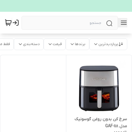
پربازدیدترین
برندها
قیمت
دسته‌بندی
فقط م
سرخ کن بدون روغن گوسونیک
مدل GAF-118