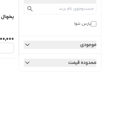
یخچال ۱۵ فوت پارس شوا مدل ps16
پارس شوا
900,000
موجودی
محدوده قیمت