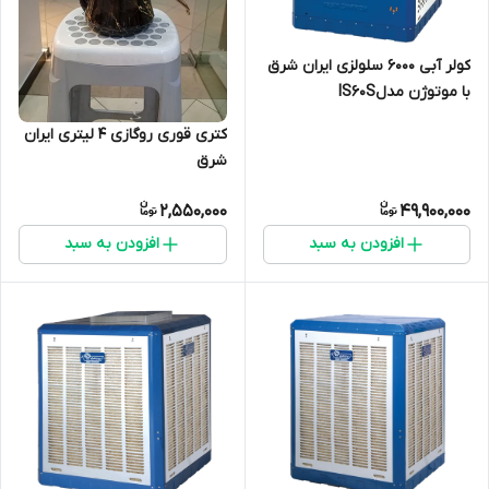
کولر آبی 6000 سلولزی ایران شرق
با موتوژن مدلIS60S
کتری قوری روگازی 4 لیتری ایران
شرق
2,550,000
49,900,000
افزودن به سبد
افزودن به سبد