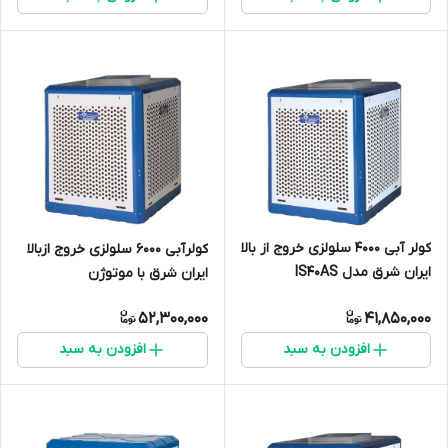
کولر آبی 4000 سلولزی خروج از بالا
کولرآبی 6000 سلولزی خروج ازبالا
ایران شرق مدل IS40AS
ایران شرق با موتوژن
مدلIS60AS
52,300,000
41,850,000
افزودن به سبد
افزودن به سبد