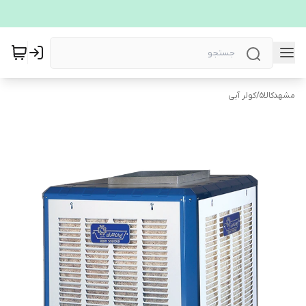
مشهدکالا5
/
کولر آبی