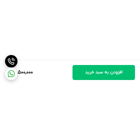
950
دور موتور تند (rpm)
1425
افزودن به سبد خرید
39,500,000
جریان مصرفی (A)
2.1
فرکانس (Hz)
برگشت به بالا
50