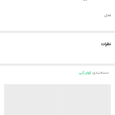
مدل
IS40A ایران شرق
نظرات
اسم
کولر 4000 پوشالی
دسته‌بندی
:
کولر آبی
گارانتی
24 ماه
نوع موتور