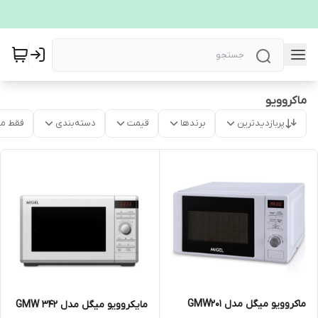
ماکروویو
پربازدیدترین
برندها
قیمت
دسته‌بندی
فقط م
ماکروویو میگل مدل GMW201
مایکروویو میگل مدل GMW 342