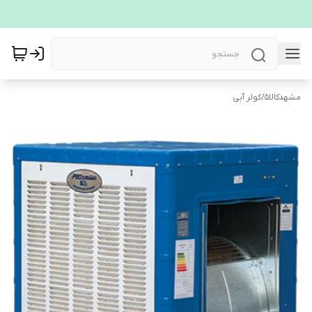
مشهدکالا5
/
کولر آبی