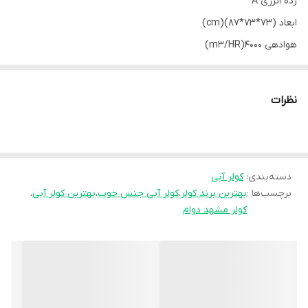
رده انرژی A
ابعاد (73*73*87)(cm)
هوادهی 4000(m3/HR)
قدرت موتور 1/3(hb)
بسیار با کیفیت
نظرات
کنترل دار
ارسال فوری به سراسر کشور
دسته‌بندی
:
کولر آبی
برچسب‌ها :
بهترین برند کولر
،
کولر آبی جنس خوب
،
بهترین کولر آبی
،
کولر مشهد دوام