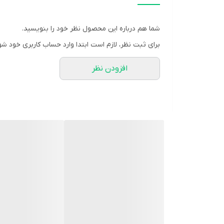
پراکنده ساختن هوای خنک هوای خنک به جهات مختلف، از
شما هم درباره این محصول نظر خود را بنویسید.
ویژگی های محصول کولر آبی پرتابل مدل +BF5-O
برای ثبت نظر، لازم است ابتدا وارد حساب کاربری خود شو
افزودن نظر
در ساختار کولر آبی پرتاب
نمودن زمان عملکرد موردنظر کولر آبی امکان پذیر می گردد. برخورداری از سرعت باد دارا
پوشش بدنه کولر آبی مدل +BF5-O با مواد اولیه درجه یک از نوع پلاستیک با دوام، از ساختار محصول در برابر گردوغبار، ضربه و زنگ زندگی حفاظت می کند.
جنس بدنه: پلاستیک باکیفیت
کنترل از راه دور: دارد
نوع خنک کننده: پد سلولزی
قابلیت گردش اتوماتیک پره های عمودی : دارد
توان الکترو موتور: 235 وات