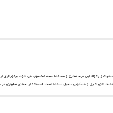
فاب از دیگر محصولات باکیفیت و بادوام این برند مطرح و شناخته شده محسوب می شود. برخوردار
محیط های اداری و مسکونی تبدیل ساخته است. استفاده از پدهای سلولزی در دیوا
مایشی محصول افزایش چشمگیری پیدا نموده است.
کولر آبی پرتابل مدل +BF5-O از یک مخزن با حجم حدود 45 لیتر بهره می برد. بر همین اساس، امکان آبرسانی 