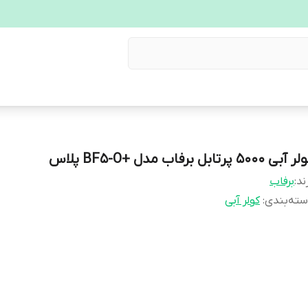
آبی 5000 پرتابل برفاب مدل +BF5-O پلاس
ند:
برفاب
ته‌بندی
:
کولر آبی