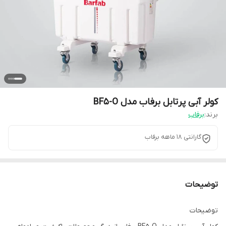
کولر آبی پرتابل برفاب مدل BF5-O
برند:
برفاب
گارانتی 18 ماهه برفاب
توضیحات
توضیحات