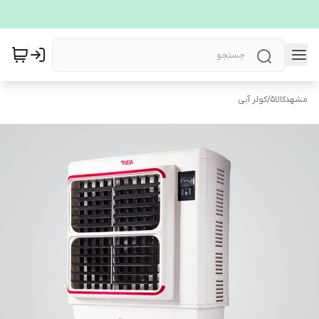
مشهدکالا5
/
کولر آبی