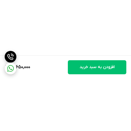
از مهمترین مزایای کولر آبی پرتابل BF5-O برفاب می توان به مصرف
بهینه انرژی، بازده سرمایشی بالا، کیفیت ساخت مناسب، دوام و مقاومت
مطلوب و طراحی ظاهری زیبا و جذاب اشاره نمود.
موارد ایمنی:
از راه اندازی کولر آبی پرتابل در صورت عدم اطلاع از پر بودن مخزن
دستگاه باید اجتناب نمود. از قرار دادن کولر آبی در نزدیکی وسایل گازسوز
و لوازم الکتریکی باید خودداری کرد. برای جلوگیری از هرگونه خطر و
افزودن به سبد خرید
31,650,000
حادثه، استفاده از سرویس کاران مجاز بهترین گزینه می باشد.
توضیحات تکمیلی
نوع خنک کننده
پد سلولزی
جنس بدنه
برگشت به بالا