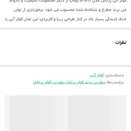
کولر آبی پرتابل مدل BF5-O برفاب از دیگر محصولات باکیفیت و بادوام
این برند مطرح و شناخته شده محسوب می شود. برخورداری از توان
خنک کنندگی بسیار بالا، در کنار طراحی زیبا و کاربردی، این مدل کولر آبی را
به یک گزینه مناسب برای محیط های اداری و مسکونی تبدیل ساخته
است. استفاده از پدهای سلولزی در دیواره ها، از نقاط قوت کولر آبی
نظرات
پرتابل برفاب تلقی می گردد. در پرتو استفاده از این پدها، بازده و قدرت
سرمایشی محصول افزایش چشمگیری پیدا نموده است.
دسته‌بندی
:
کولر آبی
کولر آبی پرتابل مدل BF5-O از یک مخزن با حجم حدود 45 لیتر بهره می
برچسب‌ها :
بهترین برند کولر پرتابل
،
بهترین کولر پرتابل
برد. بر همین اساس، امکان آبرسانی به دیواره های دستگاه برای مدت
زمان طولانی به خوبی فراهم می شود. قابلیت پراکنده ساختن هوای خنک
هوای خنک به جهات مختلف، از دیگر ویژگی های مثبت این کولر آبی می
باشد.