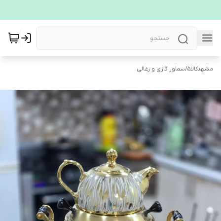
مشهدکالا5
/
سماور گازی و زغالی