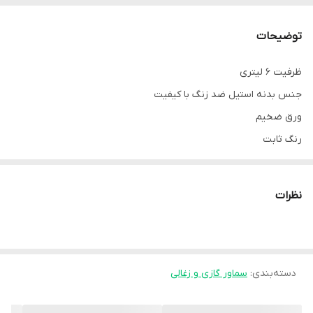
توضیحات
ظرفیت 6 لیتری
جنس بدنه استیل ضد زنگ با کیفیت
ورق ضخیم
رنگ ثابت
با شیر استاندارد
سوخت آبی
نظرات
زود جوش
جنس قوری چینی
با ضمانت
سه کاره
دسته‌بندی
:
سماور گازی و زغالی
ارسال به سراسر کشور با پست پیشتاز و تیپاکس