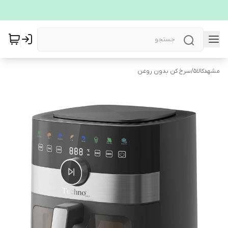
مشهدکالا5
/
سرخ کن بدون روغن