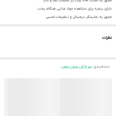
مجهز به المنت 1750 وات (از قسمت کف و بالا)
دارای پنجره برای مشاهده مواد غذایی هنگام پخت
مجهز به نمایشگر دیجیتال و تنظیمات لمسی
دارای 7 برنامه پخت برای انواع مواد غذایی و سیستم یخ‌زدایی
مجهز به موتور فندار با پروانه فلزی
نظرات
دارای چراغ روشنایی داخل محفظه
پوشش محفظه پخت از جنس تفلون
قابلیت پخت بدون روغن یا با مقدار روغن بسیار کم (رژیمی)
دسته‌بندی
:
ارسال به سراسر کشور
سرخ کن بدون روغن