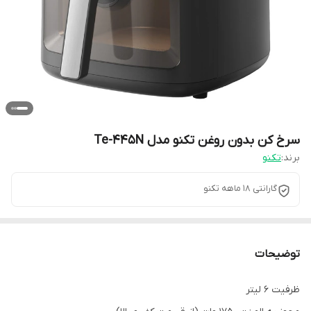
سرخ کن بدون روغن تکنو مدل Te-445N
برند:
تکنو
گارانتی 18 ماهه تکنو
توضیحات
ظرفیت 6 لیتر