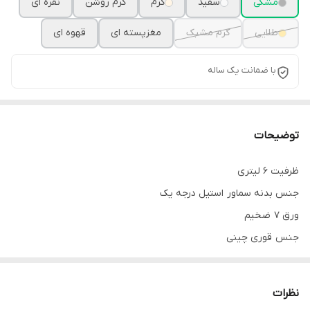
مشکی
سفید
کرم
کرم روشن
نقره ای
طلایی
کرم مشبک
مغزپسته ای
قهوه ای
با ضمانت یک ساله
توضیحات
ظرفیت 6 لیتری
جنس بدنه سماور استیل درجه یک
ورق 7 ضخیم
جنس قوری چینی
در انواع رنگ
رنگ ثابت با ضمانت
نظرات
شیر برنجی