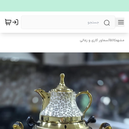
مشهدکالا5
/
سماور گازی و زغالی