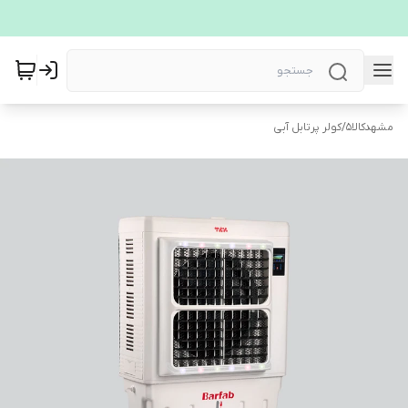
مشهدکالا5
/
کولر پرتابل آبی