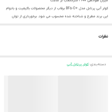
میزان هوادهی 3400 مترمکعب بر ساعت
کولر آبی پرتابل مدل +BF5-O برفاب از دیگر محصولات باکیفیت و بادوام
این برند مطرح و شناخته شده محسوب می شود. برخورداری از توان
خنک کنندگی بسیار بالا، در کنار طراحی زیبا و کاربردی، این مدل کولر آبی را
به یک گزینه مناسب برای محیط های اداری و مسکونی تبدیل ساخته
نظرات
است. استفاده از پدهای سلولزی در دیواره ها، از نقاط قوت کولر آبی
پرتابل برفاب تلقی می گردد. در پرتو استفاده از این پدها، بازده و قدرت
سرمایشی محصول افزایش چشمگیری پیدا نموده است.
دسته‌بندی
:
کولر پرتابل آبی
کولر آبی پرتابل مدل +BF5-O از یک مخزن با حجم حدود 45 لیتر بهره می
برد. بر همین اساس، امکان آبرسانی به دیواره های دستگاه برای مدت
زمان طولانی به خوبی فراهم می شود. قابلیت پراکنده ساختن هوای خنک
هوای خنک به جهات مختلف، از دیگر ویژگی های مثبت این کولر آبی می
باشد.