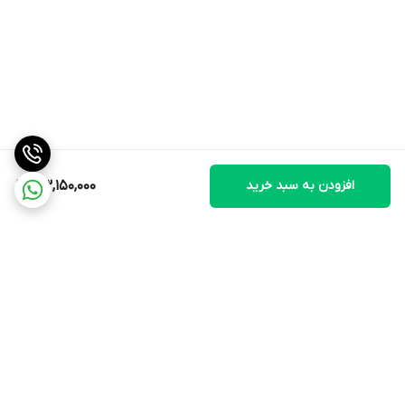
مزایا کولر آبی پرتابل مدل +BF5-O
از مهمترین مزایای کولر آبی پرتابل +BF5-O برفاب می توان به مصرف
بهینه انرژی، بازده سرمایشی بالا، کیفیت ساخت مناسب، دوام و مقاومت
مطلوب و طراحی ظاهری زیبا و جذاب اشاره نمود.
قطعات
مخزن آب
الکترو موتور
افزودن به سبد خرید
33,150,000
پمپ آب
پدهای سلولزی
دریچه ها
پایه چرخ دار
بدنه و سقف
پنل جلو و عقب
برگشت به بالا
چرا برند برفاب