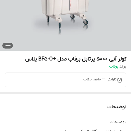
کولر آبی 5000 پرتابل برفاب مدل +BF5-O پلاس
برند:
برفاب
گارانتی 24 ماهه برفاب
توضیحات
توضیحات