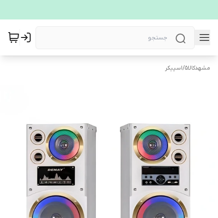
مشهدکالا5
/
اسپیکر