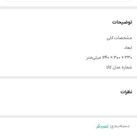
توضیحات
مشخصات کلی
ابعاد
330 × 300 × 1240 میلی‌متر
شماره مدل کالا
DA3010LW6RS-W
برند
نظرات
دنای
ابعاد ساب‌ووفر
10 اینچ
دسته‌بندی
:
تعداد ساب ووفر
اسپیکر
6 ساب ووفر