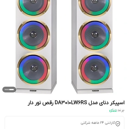
اسپیکر دنای مدل DA3010LW6RS رقص نور دار
برند:
دنای
گارانتی 24 ماهه شرکتی