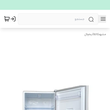
مشهدکالا5
/
یخچال