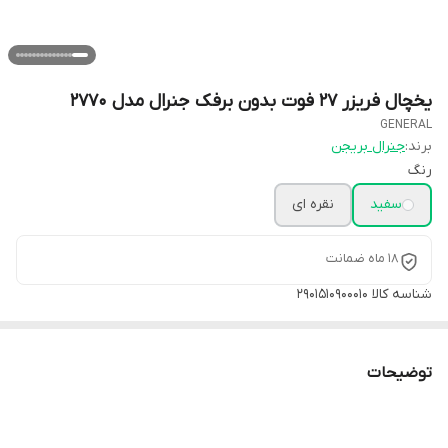
یخچال فریزر ۲۷ فوت بدون برفک جنرال مدل 2770
GENERAL
برند:
جنرال بریجن
رنگ
سفید
نقره ای
۱۸ ماه ضمانت
شناسه کالا
2901510900010
توضیحات