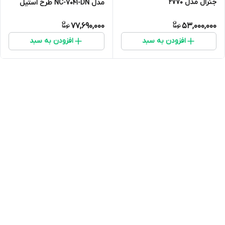
جنرال مدل 2770
مدل NC-7041-DN طرح استیل
77,690,000
53,000,000
افزودن به سبد
افزودن به سبد