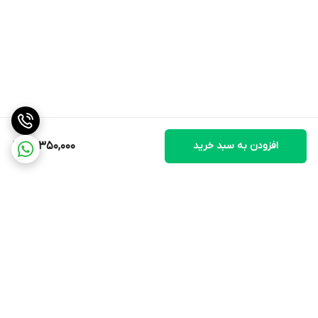
نوع سوخت (انرژی) مصرفی
گاز شهری, گاز مایع
برند
بوتان
رده انرژی
D
سیستم جرقه زن
افزودن به سبد خرید
29,350,000
آیونایز (بدون شمعک)
برق مورد نیاز
تکفاز
نحوه نصب
دیواری
ارسال به سراسر کشور
برگشت به بالا