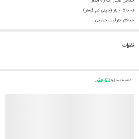
حداقل فشار آب راه انداز
0.1 تا 0.15 بار (خیلی کم فشار)
حداکثر ظرفیت حرارتی
24500 کیلوکالری در ساعت
ظرفیت تأمین آب گرم
نظرات
6.5 تا 13 لیتر در دقیقه
اختلاف دمای آب ورودی و خروجی
25 تا 50 درجه سانتیگراد
دسته‌بندی
:
آبگرمکن
حداقل مقدار آب ورودی (دبی راه انداز)
2.5 لیتر در دقیقه
حداکثر فشار آب ورودی
10 بار
مصرف گاز طبیعی
2.9 مترمکعب در ساعت