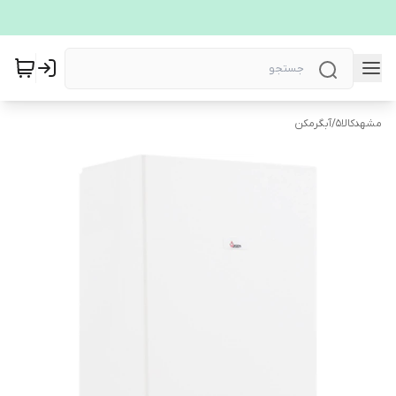
مشهدکالا5
/
آبگرمکن