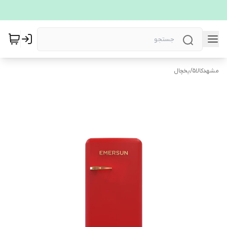
مشهدکالا5
/
یخچال