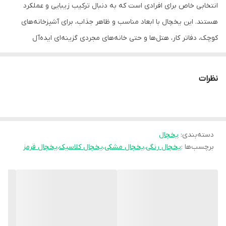
انتخابی خاص برای افرادی است که به دنبال ترکیب زیبایی و عملکرد
هستند. این یخچال با ابعاد مناسب و ظاهر جذاب، برای آشپزخانه‌های
کوچک، دفاتر کار، هتل‌ها و حتی خانه‌های مجردی گزینه‌ای ایده‌آل
محسوب می‌شود.
حجم کل
نظرات
240 لیتر
حجم خالص کل
205 لیتر
دسته‌بندی
:
حجم خالص یخچال
یخچال
برچسب‌ها :
یخچال رنگی
،
یخچال مشکی
،
یخچال کلاسیک
،
یخچال قرمز
180 لیتر
حجم خالص فریزر
25 لیتر
اطلاعات فنی محصول
مصرف انرژی سالیانه